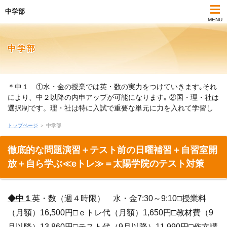
中学部
MENU
中学部
＊中１ ①水・金の授業では英・数の実力をつけていきます｡それ
により、中２以降の内申アップが可能になります｡ ②国・理・社は
選択制です。理・社は特に入試で重要な単元に力を入れて学習し
ます。国語は教科書準拠のワークを使って、文章読解および文法
トップページ
＞ 中学部
の学習をします。 ＊中２ ①英語と数学の実力をつけながら，内
申合計を上げていくことが目標です｡ ②高校の合否判定の資料とな
徹底的な問題演習＋テスト前の日曜補習＋自習室開
るのは３学期の内申ですが，３学期の内申は１・２学期の成績も
総合されてつきますから，１・２学期のうちから学校の成績を意
放＋自ら学ぶ≪eトレ≫＝太陽学院のテスト対策
識して授業を展開していきます。 ＊中３ ①前半は学校の内申を
上げるために定期テスト対策や補習などに全力を傾けます｡特に夏
休みまでは部活がもっとも忙しく，修学旅行などもありますので
◆中１
英・数（週４時限） 水・金7:30～9:10□授業料
細心の注意を払います｡②後半は入試に向けて徹底的に実力をつけ
（月額）16,500円□ｅトレ代（月額）1,650円□教材費（9
ていきます｡
月以降）13,860円□テスト代（9月以降）11,990円□作文講