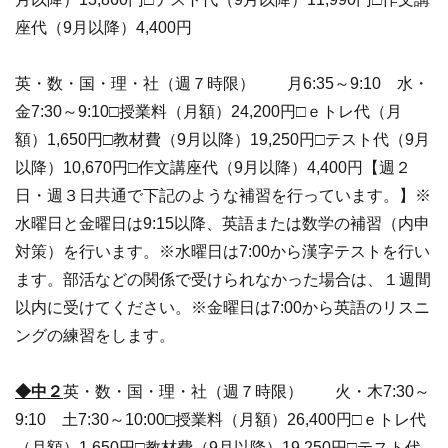
座代（9月以降）4,400円
英・数・国・理・社（週７時限） 月6:35～9:10 水・
金7:30～9:10□授業料（月額）24,200円□ｅトレ代（月
額）1,650円□教材費（9月以降）19,250円□テスト代（9月
以降）10,670円□作文講座代（9月以降）4,400円【週２
日・週３日共通で下記のような補習を行っています。】※
水曜日と金曜日は9:15以降、英語または数学の補習（内申
対策）を行います。※水曜日は7:00から漢字テストを行い
ます。部活などの関係で受けられなかった場合は、１週間
以内に受けてください。※金曜日は7:00から英語のリスニ
ングの練習をします。
◆中２
英・数・国・理・社（週７時限） 火・木7:30～
9:10 土7:30～10:00□授業料（月額）26,400円□ｅトレ代
（月額）1,650円□教材費（9月以降）19,250円□テスト代